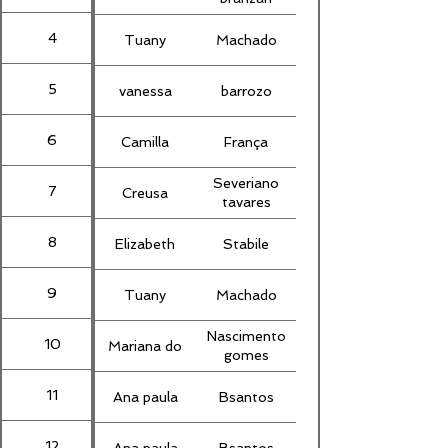
4
Tuany
Machado
5
vanessa
barrozo
6
Camilla
França
Severiano
7
Creusa
tavares
8
Elizabeth
Stabile
9
Tuany
Machado
Nascimento
10
Mariana do
gomes
11
Ana paula
Bsantos
12
Ana paula
Bsantos