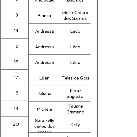
Mello Calisto
13
Bianca
dos Santos
14
Andressa
Lêdo
15
Andressa
Lêdo
16
Andressa
Lêdo
17
Lilian
Teles de Gois
ferraz
18
Juliana
augusto
Tauana
19
Michele
Cristiano
Sara kelly
20
Kelly
carlos dos
santos