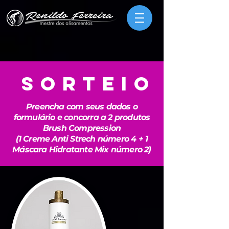
SORTEIO
Preencha com seus dados o
formulário e concorra a 2 produtos
Brush Compression
(1 Creme Anti Strech número 4 + 1
Máscara Hidratante Mix número 2)