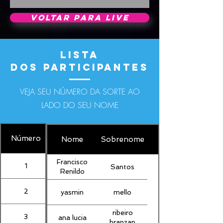
VOLTAR PARA LIVE
LISTA
DOS PARTICIPANTES
VEJA SEU NÚMERO DA SORTE AO
LADO DO SEU NOME
Número
Nome
Sobrenome
Francisco
1
Santos
Renildo
2
yasmin
mello
ribeiro
3
ana lucia
branzan